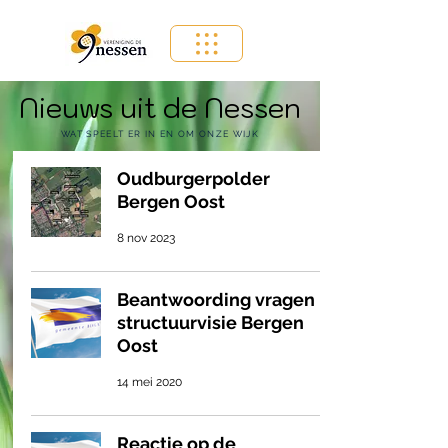
Nieuws uit de Nessen
WAT SPEELT ER IN EN OM ONZE WIJK
Oudburgerpolder
Bergen Oost
8 nov 2023
Beantwoording vragen
structuurvisie Bergen
Oost
14 mei 2020
Reactie op de