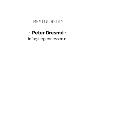
BESTUURSLID
•
Peter Dresmé
•
info@negennessen.nl
Meld je hier aan als je in
de 9 Nessen woont!