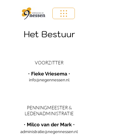
Het Bestuur
VOORZITTER
•
Fieke Vriesema
•
info@negennessen.nl
PENNINGMEESTER &
LEDENADMINISTRATIE
•
Milco van der Mark
•
administratie@negennessen.nl