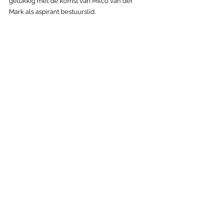
gelukkig met de komst van Milco van der 
Mark als aspirant bestuurslid.
Reacties graag naar: 
info@negennessen.nl
Meld je hier aan als je in
de 9 Nessen woont!
VERZEND